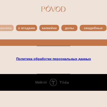
лассика
с ягодами
капкейки
допы
свадебные
Политика обработки персональных данных
Tilda
Made on