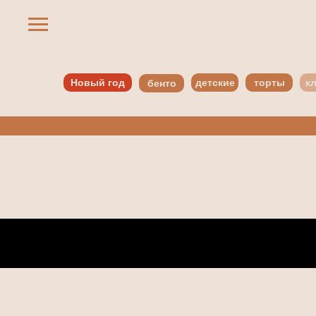
Новый год
детские
торты
к
бенто