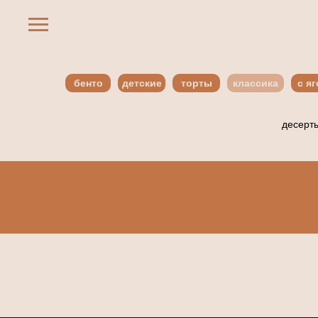
бенто
детские
торты
классика
с я
десерты