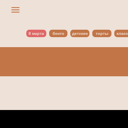
8 марта
бенто
детские
торты
класс