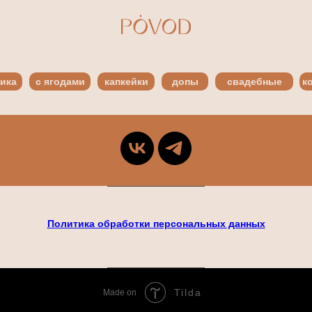
ика
с ягодами
капкейки
допы
свадебные
к
Политика обработки персональных данных
Tilda
Made on