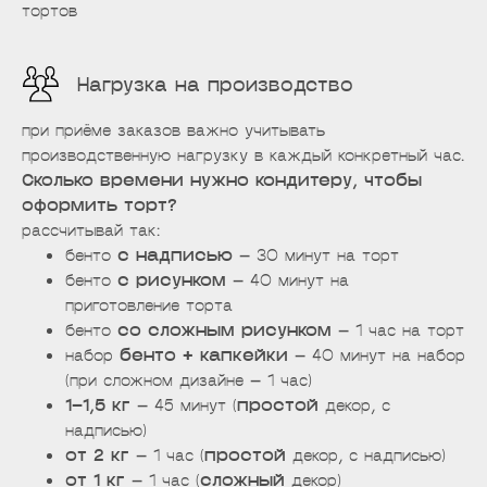
тортов
Нагрузка на производство
при приёме заказов важно учитывать
производственную нагрузку в каждый конкретный час.
Сколько времени нужно кондитеру, чтобы
оформить торт?
рассчитывай так:
бенто
с надписью
— 30 минут на торт
бенто
с рисунком
— 40 минут на
приготовление торта
бенто
со сложным рисунком
— 1 час на торт
набор
бенто + капкейки
— 40 минут на набор
(при сложном дизайне — 1 час)
1–1,5 кг
— 45 минут (
простой
декор, с
надписью)
от 2 кг
— 1 час (
простой
декор, с надписью)
от 1 кг
— 1 час (
сложный
декор)