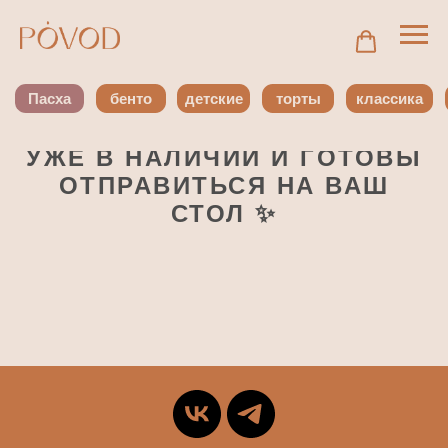
Пасха
бенто
детские
торты
классика
с я
УЖЕ В НАЛИЧИИ И ГОТОВЫ
ОТПРАВИТЬСЯ НА ВАШ
СТОЛ ✨